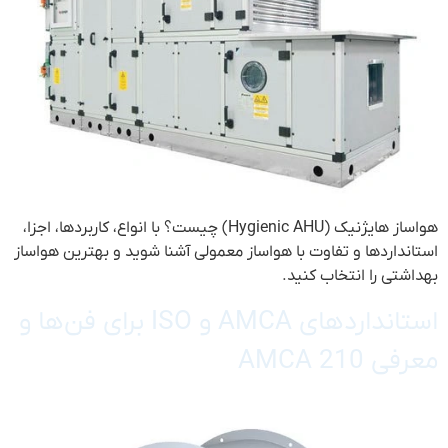
هواساز هایژنیک (Hygienic AHU) چیست؟ با انواع، کاربردها، اجزا،
استانداردها و تفاوت با هواساز معمولی آشنا شوید و بهترین هواساز
بهداشتی را انتخاب کنید.
استانداردهای AMCA و ISO برای فن‌ها و
معرفی AMCA 210