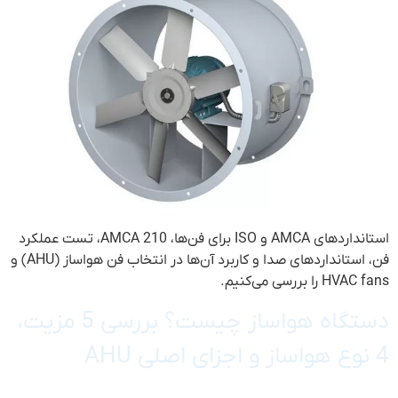
استانداردهای AMCA و ISO برای فن‌ها، AMCA 210، تست عملکرد
فن، استانداردهای صدا و کاربرد آن‌ها در انتخاب فن هواساز (AHU) و
HVAC fans را بررسی می‌کنیم.
دستگاه هواساز چیست؟ بررسی 5 مزیت،
4 نوع هواساز و اجزای اصلی AHU